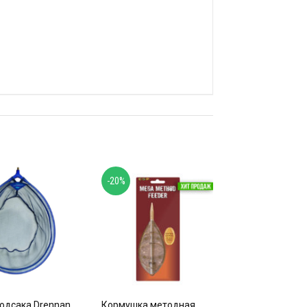
-20%
подсакa Drennan
Кормушка методная