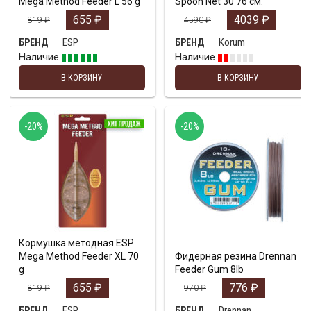
Mega Method Feeder L 56 g
Spoon Net 30 76 см.
655
₽
4039
₽
819
₽
4590
₽
ESP
Korum
БРЕНД
БРЕНД
Наличие
Наличие
В КОРЗИНУ
В КОРЗИНУ
-20%
-20%
Кормушка методная ESP
Mega Method Feeder XL 70
Фидерная резина Drennan
g
Feeder Gum 8lb
655
₽
776
₽
819
₽
970
₽
ESP
Drennan
БРЕНД
БРЕНД