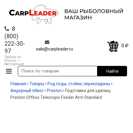
8
(800)
222-30-
0
₽
sale@carpleader.ru
97
Звонок по
России —
бесплатный
Главная
Товары
Род поды, стойки, перекладины
Фидерный обвес
Preston
Подставка для удилищ
Preston Offbox Telescopic Feeder Arm Standard
-20%