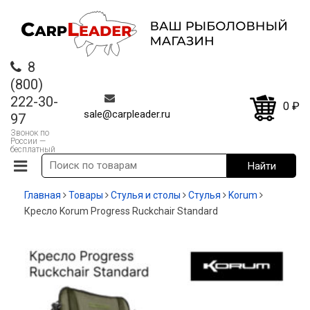
8
(800)
222-30-
0
₽
sale@carpleader.ru
97
Звонок по
России —
бесплатный
Главная
Товары
Стулья и столы
Стулья
Korum
Кресло Korum Progress Ruckchair Standard
-20%