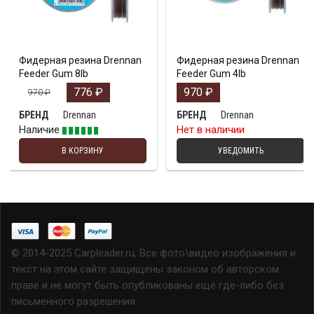
Фидерная резина Drennan
Фидерная резина Drennan
Feeder Gum 8lb
Feeder Gum 4lb
776
₽
970
₽
970
₽
Drennan
Drennan
БРЕНД
БРЕНД
Наличие
Нет в наличии
В КОРЗИНУ
УВЕДОМИТЬ
© 2014-2025 Carpleader.ru, Все фото\видео изображения и
текст на этом сайте защищены законом об авторском
праве и не могут быть опубликованы ещё где-либо без
письменного разрешения.