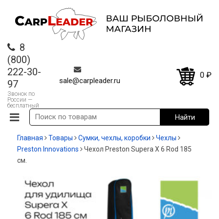
8
(800)
222-30-
0
₽
sale@carpleader.ru
97
Звонок по
России —
бесплатный
Главная
Товары
Сумки, чехлы, коробки
Чехлы
Preston Innovations
Чехол Preston Supera X 6 Rod 185
см.