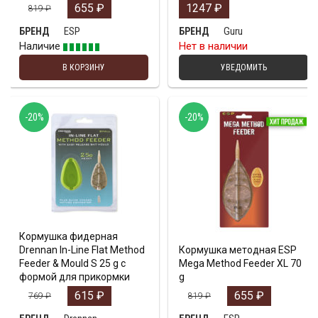
655
₽
1247
₽
819
₽
ESP
Guru
БРЕНД
БРЕНД
Наличие
Нет в наличии
В КОРЗИНУ
УВЕДОМИТЬ
-20%
-20%
Кормушка фидерная
Drennan In-Line Flat Method
Кормушка методная ESP
Feeder & Mould S 25 g с
Mega Method Feeder XL 70
формой для прикормки
g
615
₽
655
₽
769
₽
819
₽