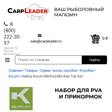
8
(800)
222-30-
0
₽
sale@carpleader.ru
97
Звонок по
России —
бесплатный
Главная
Товары
Сумки, чехлы, коробки
Коробки
Korum
Набор Korum Method Mix Bait Tub Set
-20%