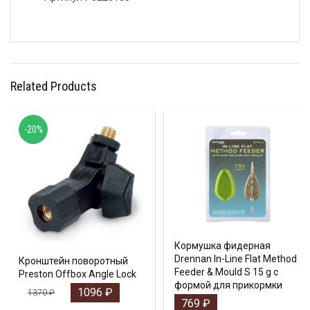
Related Products
-20%
Кормушка фидерная
Drennan In-Line Flat Method
Кронштейн поворотный
Feeder & Mould S 15 g с
Preston Offbox Angle Lock
формой для прикормки
1096
₽
1370
₽
769
₽