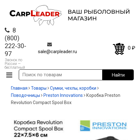
8
(800)
222-30-
0
₽
sale@carpleader.ru
97
Звонок по
России —
бесплатный
Главная
Товары
Сумки, чехлы, коробки
Поводочницы
Preston Innovations
Коробка Preston
Revolution Compact Spool Box
-12%