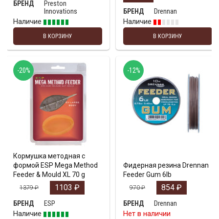
Preston
БРЕНД
Innovations
Drennan
БРЕНД
Наличие
Наличие
В КОРЗИНУ
В КОРЗИНУ
-20%
-12%
Кормушка методная с
формой ESP Mega Method
Фидерная резина Drennan
Feeder & Mould XL 70 g
Feeder Gum 6lb
1103
₽
854
₽
1379
₽
970
₽
ESP
Drennan
БРЕНД
БРЕНД
Наличие
Нет в наличии