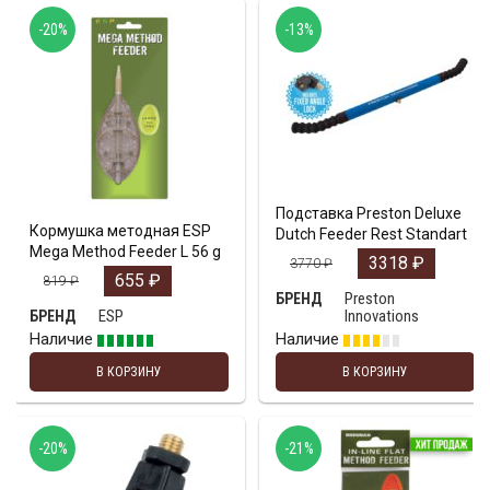
-20%
-13%
Подставка Preston Deluxe
Кормушка методная ESP
Dutch Feeder Rest Standart
Mega Method Feeder L 56 g
3318
₽
3770
₽
655
₽
819
₽
Preston
БРЕНД
ESP
Innovations
БРЕНД
Наличие
Наличие
В КОРЗИНУ
В КОРЗИНУ
-20%
-21%