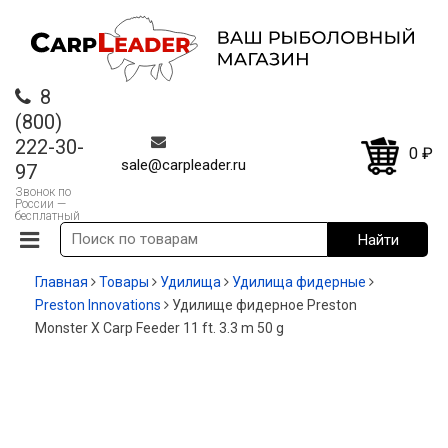
8
(800)
222-30-
0
₽
sale@carpleader.ru
97
Звонок по
России —
бесплатный
Главная
Товары
Удилища
Удилища фидерные
Preston Innovations
Удилище фидерное Preston
Monster X Carp Feeder 11 ft. 3.3 m 50 g
-12%