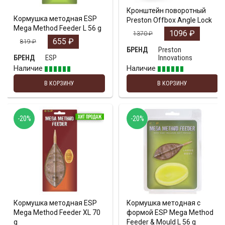
Кронштейн поворотный
Кормушка методная ESP
Preston Offbox Angle Lock
Mega Method Feeder L 56 g
1096
₽
1370
₽
655
₽
819
₽
Preston
БРЕНД
ESP
Innovations
БРЕНД
Наличие
Наличие
В КОРЗИНУ
В КОРЗИНУ
-20%
-20%
Кормушка методная ESP
Кормушка методная с
Mega Method Feeder XL 70
формой ESP Mega Method
g
Feeder & Mould L 56 g