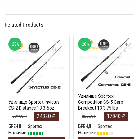
Related Products
-20%
-20%
Удилище Sportex
Удилище Sportex Invictus
Competition CS-5 Carp
CS-2 Distance 13 3-5oz
Breakout 13 3.75 lbs
24320
₽
17840
₽
30400
₽
22300
₽
Sportex
Sportex
БРЕНД
БРЕНД
Наличие
Наличие