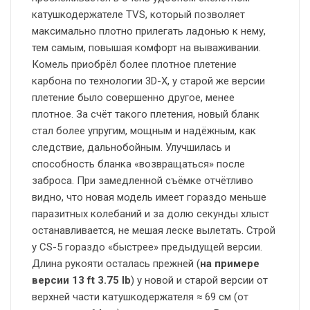
катушкодержателе TVS, который позволяет
максимально плотно прилегать ладонью к нему,
тем самым, повышая комфорт на вываживании.
Комель приобрёл более плотное плетение
карбона по технологии 3D-X, у старой же версии
плетение было совершенно другое, менее
плотное. За счёт такого плетения, новый бланк
стал более упругим, мощным и надёжным, как
следствие, дальнобойным. Улучшилась и
способность бланка «возвращаться» после
заброса. При замедленной съёмке отчётливо
видно, что новая модель имеет гораздо меньше
паразитных колебаний и за долю секунды хлыст
останавливается, не мешая леске вылетать. Строй
у CS-5 гораздо «быстрее» предыдущей версии.
Длина рукояти осталась прежней (
на примере
версии 13 ft 3.75 lb
) у новой и старой версии от
верхней части катушкодержателя ≈ 69 см (от