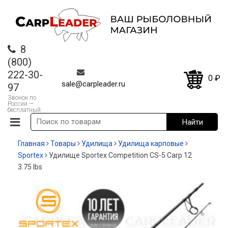
8
(800)
222-30-
0
₽
sale@carpleader.ru
97
Звонок по
России —
бесплатный
Главная
Товары
Удилища
Удилища карповые
Sportex
Удилище Sportex Competition CS-5 Carp 12
3.75 lbs
-20%