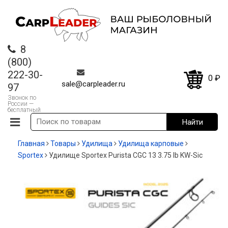
8
(800)
222-30-
0
₽
sale@carpleader.ru
97
Звонок по
России —
бесплатный
Главная
Товары
Удилища
Удилища карповые
Sportex
Удилище Sportex Purista CGC 13 3.75 lb KW-Sic
-20%