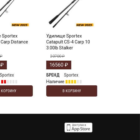
 Sportex
Удилище Sportex
 Carp Distance
Catapult CS-4 Carp 10
3.00lb Stalker
₽
20700
₽
0
₽
16560
₽
Sportex
Sportex
БРЕНД
е
Наличие
В КОРЗИНУ
В КОРЗИНУ