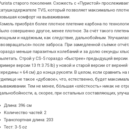
Purista старого поколения. Схожесть с «Пуристой» прослежива
катушкодержателе TVS, который позволяет максимально плотно
повышая комфорт на вываживании.
Комель приобрёл более плотное плетение карбона по технологии
было совершенно другое, менее плотное. За счёт такого плетени
мощным и надёжным, как следствие, дальнобойным. Улучшилас
«возвращаться» после заброса. При замедленной съёмке отчёт
гораздо меньше паразитных колебаний и за долю секунды хлыс
вылетать. Строй у CS-5 гораздо «быстрее» предыдущей версии.
примере версии 13 ft 3.75 lb) у новой и старой версии от верхне
середины ≈ 64 см) до конца рукояти. В целом, если сравнить на п
удилище не такое «дубовое», что, естественно, будет максима
вываживании. Тем не менее, бо́льшая «хлёсткость» никак не от
дальнобойности, а, скорее, при остальных составляющих, улучш
Длина: 396 см
Количество частей: 2
Транспортная длина: 203
Тест: 3-5 oz