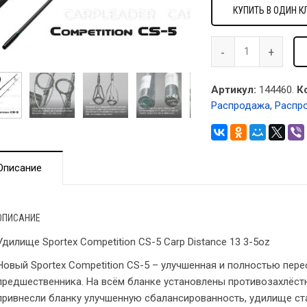
КУПИТЬ В ОДИН К
Артикул:
144460.
К
Распродажа
,
Распр
Описание
ОПИСАНИЕ
Удилище Sportex Competition CS-5 Carp Distance 13 3-5oz
Новый Sportex Competition CS-5 – улучшенная и полностью пер
предшественника. На всём бланке установлены противозахлёст
привнесли бланку улучшенную сбалансированность, удилище ст