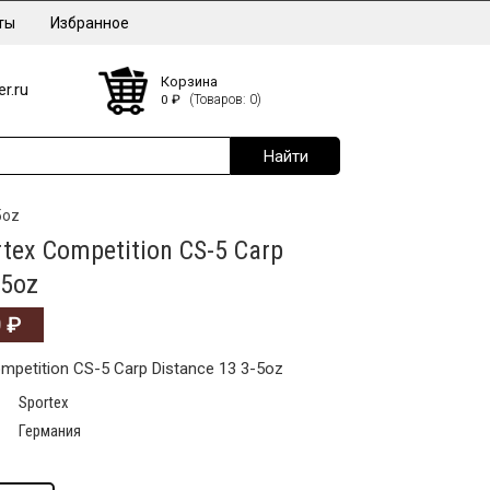
ты
Избранное
Корзина
r.ru
0
₽
(Товаров: 0)
5oz
ex Competition CS-5 Carp
-5oz
0
₽
petition CS-5 Carp Distance 13 3-5oz
Sportex
Германия