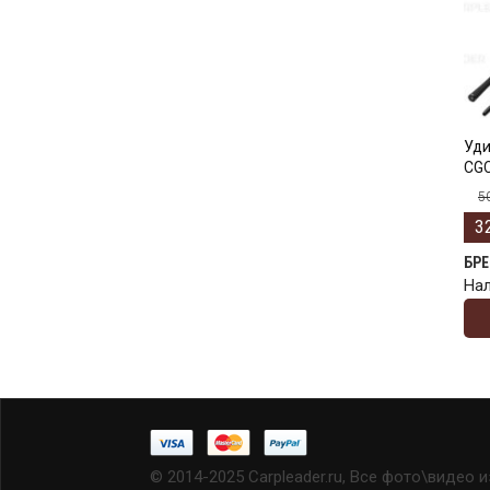
Уди
CGC
5
3
БР
На
© 2014-2025 Carpleader.ru, Все фото\видео 