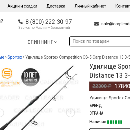
Акции и скидки
Доставка
Личный кабинет
Контак
8 (800) 222-30-97
sale@carpleade
Звонок по России — бесплатный
СПИННИНГ
ые
Sportex
Удилище Sportex Competition CS-5 Carp Distance 13 3-
Удилище Sport
%
Distance 13 3
1784
22300
₽
Удилище Sportex Com
БРЕНД
СТРАНА
Наличие