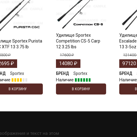
Удилище Sportex
Удилище
лище Sportex Purista
Competition CS-5 Carp
Escalade
 XTF 13 3.75 lb
12 3.25 lbs
13 3-5oz
0300
₽
17600
₽
121400
2695
₽
14080
₽
9712
Sportex
Sportex
ЕНД
БРЕНД
БРЕНД
личие
Наличие
Наличи
В КОРЗИНУ
В КОРЗИНУ
изображения и текст на этом