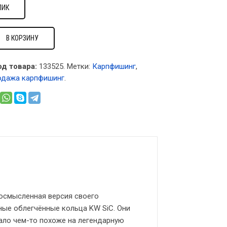
ЛИК
В КОРЗИНУ
од товара:
133525
.
Метки:
Карпфишинг
,
одажа карпфишинг
.
еосмысленная версия своего
ные облегчённые кольца KW SiC. Они
ало чем-то похоже на легендарную