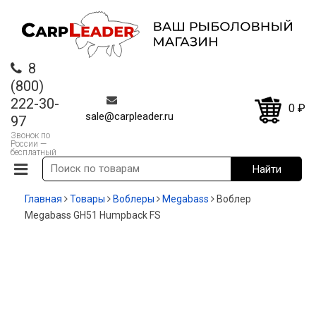
8
(800)
222-30-
0
₽
sale@carpleader.ru
97
Звонок по
России —
бесплатный
Главная
Товары
Воблеры
Megabass
Воблер
Megabass GH51 Humpback FS
СКИДКА!