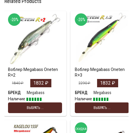
Related Products
-20%
-20%
Воблер Megabass Oneten
Воблер Megabass Oneten
R+2
R+3
1832
₽
1832
₽
1840
₽
2290
₽
Megabass
Megabass
БРЕНД
БРЕНД
Наличие
Наличие
ВЫБРАТЬ ...
ВЫБРАТЬ ...
СКИДКА!