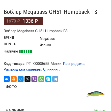
Воблер Megabass GH51 Humpback FS
1336
₽
1670
₽
Воблер Megabass GH51 Humpback FS
БРЕНД
Megabass
СТРАНА
Япония
Наличие
Код товара:
РТ-ХК008655
.
Метки:
Распродажа
,
Распродажа спиннинг
,
Спиннинг
.
Много