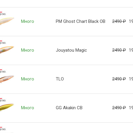
Много
PM Ghost Chart Black OB
2490
₽
1
Много
Jouyatou Magic
2490
₽
1
Много
TLO
2490
₽
1
Много
GG Akakin CB
2490
₽
1