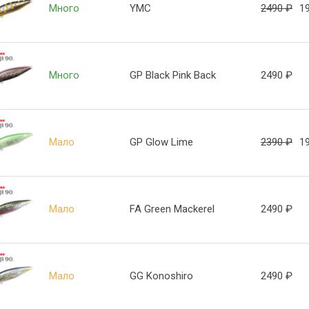
Много
YMC
2490
₽
1
Много
GP Black Pink Back
2490
₽
Мало
GP Glow Lime
2390
₽
1
Мало
FA Green Mackerel
2490
₽
Мало
GG Konoshiro
2490
₽