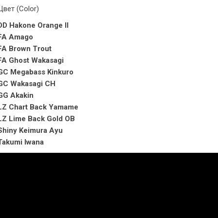
Цвет (Color)
DD Hakone Orange II
FA Amago
FA Brown Trout
FA Ghost Wakasagi
GC Megabass Kinkuro
GC Wakasagi CH
GG Akakin
LZ Chart Back Yamame
LZ Lime Back Gold OB
Shiny Keimura Ayu
Takumi Iwana