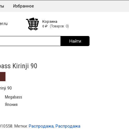
ты
Избранное
Корзина
r.ru
0
₽
(Товаров: 0)
ss Kirinji 90
nji 90
Megabass
Япония
010558
.
Метки:
Распродажа
,
Распродажа