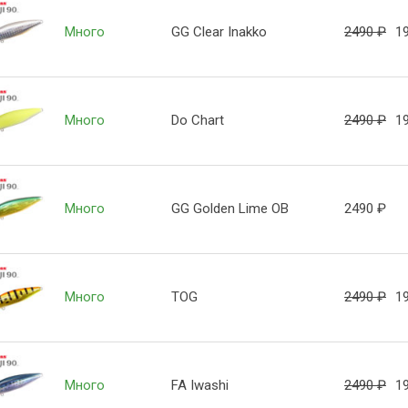
Много
GG Clear Inakko
2490
₽
1
Много
Do Chart
2490
₽
1
Много
GG Golden Lime OB
2490
₽
Много
TOG
2490
₽
1
Много
FA Iwashi
2490
₽
1