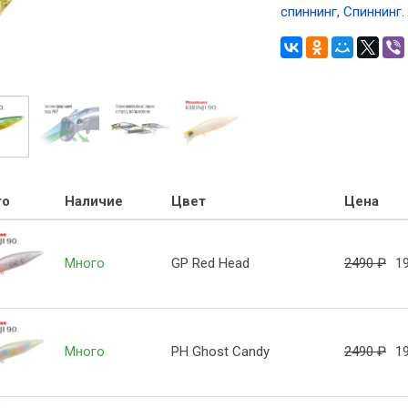
спиннинг
,
Спиннинг
.
то
Наличие
Цвет
Цена
Много
GP Red Head
2490
₽
1
Много
PH Ghost Candy
2490
₽
1