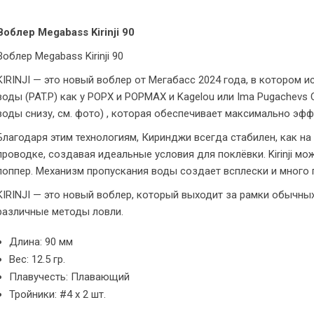
Воблер Megabass Kirinji 90
Воблер Megabass Kirinji 90
KIRINJI — это новый воблер от Мегабасс 2024 года, в котором 
воды (PAT.P) как у POPX и POPMAX и Kagelou или Ima Pugachevs 
воды снизу, см. фото) , которая обеспечивает максимально эф
Благодаря этим технологиям, Киринджи всегда стабилен, как на
проводке, создавая идеальные условия для поклёвки. Kirinji м
поппер. Механизм пропускания воды создает всплески и много
KIRINJI — это новый воблер, который выходит за рамки обычны
различные методы ловли.
Длина: 90 мм
Вес: 12.5 гр.
Плавучесть: Плавающий
Тройники: #4 x 2 шт.