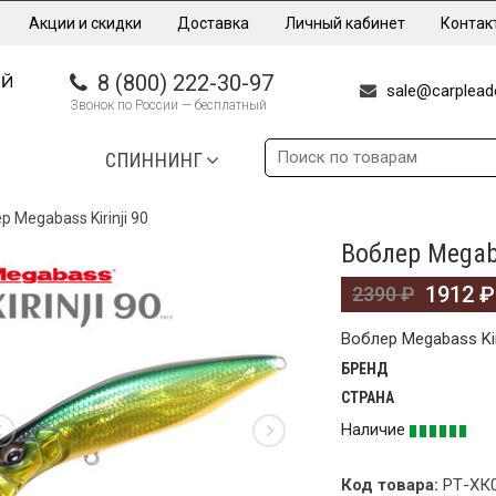
Акции и скидки
Доставка
Личный кабинет
Контак
8 (800) 222-30-97
sale@carpleade
Звонок по России — бесплатный
СПИННИНГ
р Megabass Kirinji 90
Воблер Megaba
%
1912
₽
2390
₽
Воблер Megabass Kiri
БРЕНД
СТРАНА
Наличие
Код товара:
РТ-ХК