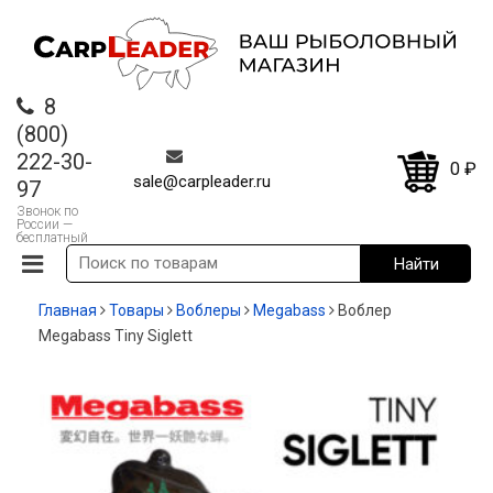
8
(800)
222-30-
0
₽
sale@carpleader.ru
97
Звонок по
России —
бесплатный
Главная
Товары
Воблеры
Megabass
Воблер
Megabass Tiny Siglett
-12%