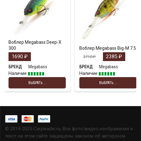
Воблер Megabass Deep-X
300
Воблер Megabass Big-M 7.5
1690
₽
2385
₽
2710
₽
Megabass
Megabass
БРЕНД
БРЕНД
Наличие
Наличие
ВЫБРАТЬ ...
ВЫБРАТЬ ...
© 2014-2025 Carpleader.ru, Все фото\видео изображения и
текст на этом сайте защищены законом об авторском