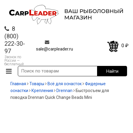
8
(800)
222-30-
0
₽
sale@carpleader.ru
97
Звонок по
России —
бесплатный
Главная
Товары
Всё для оснасток
Фидерные
оснастки
Крепления
Drennan
Быстросъем для
поводка Drennan Quick Change Beads Mini
-12%