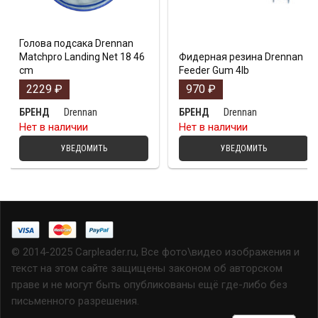
Голова подсакa Drennan
Matchpro Landing Net 18 46
Фидерная резина Drennan
cm
Feeder Gum 4lb
2229
₽
970
₽
Drennan
Drennan
БРЕНД
БРЕНД
Нет в наличии
Нет в наличии
УВЕДОМИТЬ
УВЕДОМИТЬ
© 2014-2025 Carpleader.ru, Все фото\видео изображения и
текст на этом сайте защищены законом об авторском
праве и не могут быть опубликованы ещё где-либо без
письменного разрешения.