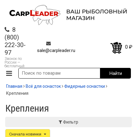
8
(800)
222-30-
0
₽
sale@carpleader.ru
97
Звонок по
России —
бесплатный
Главная
Всё для оснасток
Фидерные оснастки
Крепления
Крепления
Фильтр
Сначала новинки