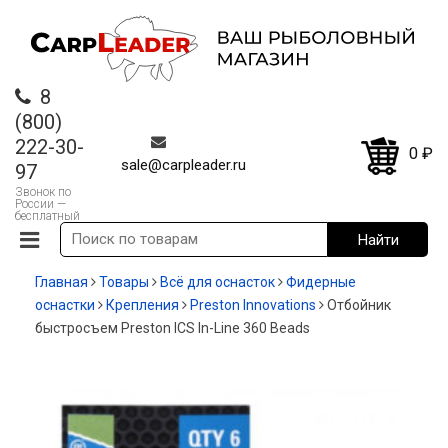
8
(800)
222-30-
0
₽
sale@carpleader.ru
97
Звонок по
России —
бесплатный
Главная
Товары
Всё для оснасток
Фидерные
оснастки
Крепления
Preston Innovations
Отбойник
быстросъем Preston ICS In-Line 360 Beads
-13%