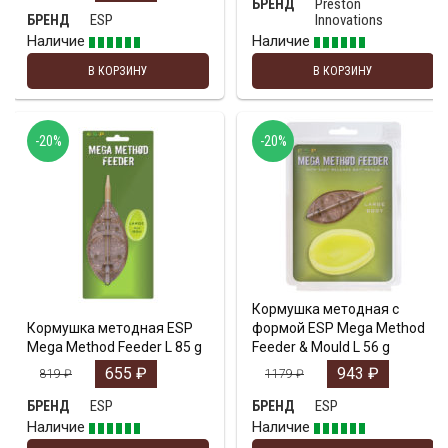
Preston
БРЕНД
ESP
Innovations
БРЕНД
Наличие
Наличие
В КОРЗИНУ
В КОРЗИНУ
-20%
-20%
Кормушка методная с
Кормушка методная ESP
формой ESP Mega Method
Mega Method Feeder L 85 g
Feeder & Mould L 56 g
655
₽
943
₽
819
₽
1179
₽
ESP
ESP
БРЕНД
БРЕНД
Наличие
Наличие