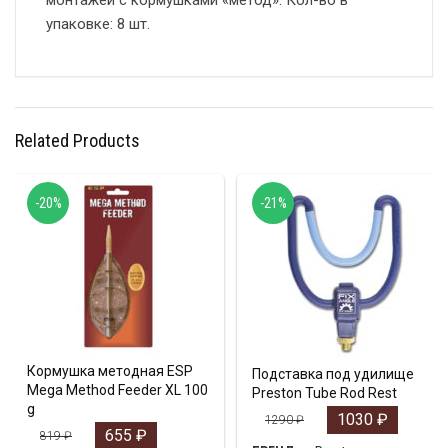
монтажей с кормушками «метод». Кол-во в
упаковке: 8 шт.
Related Products
-20%
-21%
Кормушка методная ESP
Подставка под удилище
Mega Method Feeder XL 100
Preston Tube Rod Rest
g
1030
₽
1290
₽
655
₽
819
₽