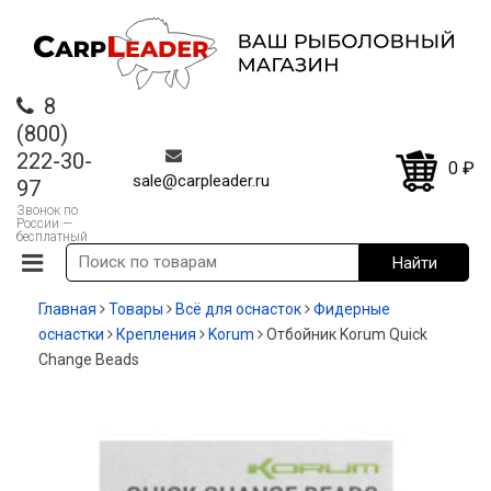
8
(800)
222-30-
0
₽
sale@carpleader.ru
97
Звонок по
России —
бесплатный
Главная
Товары
Всё для оснасток
Фидерные
оснастки
Крепления
Korum
Отбойник Korum Quick
Change Beads
-16%