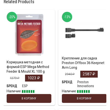
Related Products
-20%
-13%
Крепление для садка
Кормушка методная с
Preston Offbox 36 Keepnet
формой ESP Mega Method
Arm Long
Feeder & Mould XL 100 g
2587
₽
2940
₽
1023
₽
1279
₽
Preston
БРЕНД
ESP
Innovations
БРЕНД
Наличие
Наличие
В КОРЗИНУ
В КОРЗИНУ