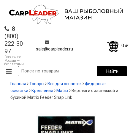
8
(800)
222-30-
0
₽
sale@carpleader.ru
97
Звонок по
России —
бесплатный
Главная
Товары
Всё для оснасток
Фидерные
оснастки
Крепления
Matrix
Вертлюги с застежкой и
бусиной Matrix Feeder Snap Link