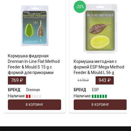
-20%
Кормушка фидерная
Drennan In-Line Flat Method
Кормушка методная с
Feeder & Mould S 15 g с
формой ESP Mega Method
формой для прикормки
Feeder & Mould L 56 g
769
₽
943
₽
1179
₽
Drennan
ESP
БРЕНД
БРЕНД
Наличие
Наличие
В КОРЗИНУ
В КОРЗИНУ