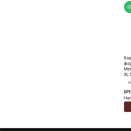
-2
Кор
фо
Met
XL 
1
БР
На