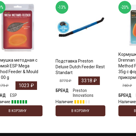
0%
-13%
-20%
Кормушк
мушка методная с
Drennan I
Подставка Preston
рмой ESP Mega
Method F
Deluxe Dutch Feeder Rest
hod Feeder & Mould
35g с ф
Standart
100 g
прикорм
3318
₽
3770
₽
1023
₽
279
₽
769
₽
Preston
БРЕНД
ESP
Innovations
ЕНД
БРЕНД
личие
Наличие
Наличи
В КОРЗИНУ
В КОРЗИНУ