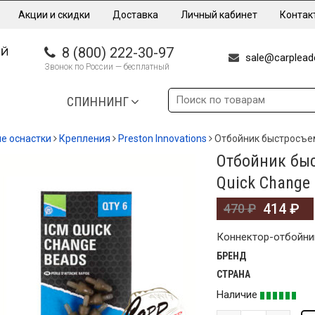
Акции и скидки
Доставка
Личный кабинет
Контак
8 (800) 222-30-97
sale@carpleade
Звонок по России — бесплатный
СПИННИНГ
е оснастки
Крепления
Preston Innovations
Отбойник быстросъем 
Отбойник быс
%
Quick Change
414
₽
470
₽
Коннектор-отбойник 
БРЕНД
СТРАНА
Наличие