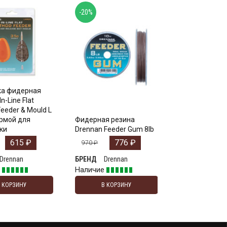
-20%
а фидерная
n-Line Flat
eeder & Mould L
ормой для
Фидерная резина
ки
Drennan Feeder Gum 8lb
615
₽
776
₽
970
₽
Drennan
Drennan
БРЕНД
е
Наличие
В КОРЗИНУ
В КОРЗИНУ