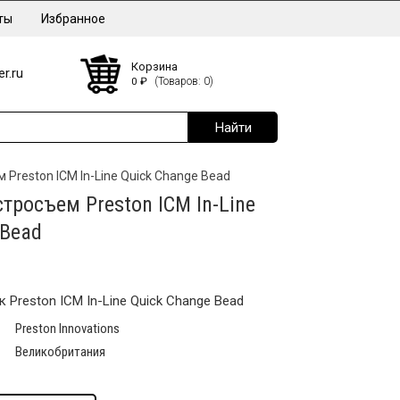
ты
Избранное
Корзина
r.ru
0
₽
(Товаров: 0)
Preston ICM In-Line Quick Change Bead
тросъем Preston ICM In-Line
 Bead
Preston ICM In-Line Quick Change Bead
Preston Innovations
Великобритания