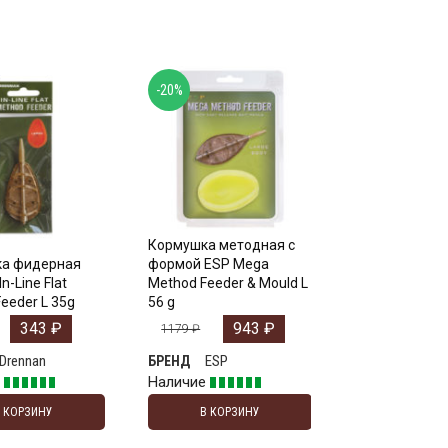
-20%
Кормушка методная с
а фидерная
формой ESP Mega
n-Line Flat
Method Feeder & Mould L
eeder L 35g
56 g
343
₽
943
₽
1179
₽
Drennan
ESP
БРЕНД
е
Наличие
В КОРЗИНУ
В КОРЗИНУ