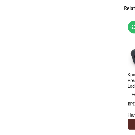
Rela
-2
Кро
Pre
Loc
1
БР
На