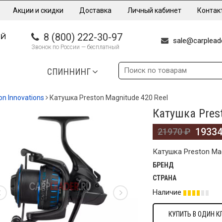
Акции и скидки
Доставка
Личный кабинет
Контак
8 (800) 222-30-97
sale@carpleade
Звонок по России — бесплатный
СПИННИНГ
on Innovations
Катушка Preston Magnitude 420 Reel
Катушка Pres
%
1933
21970
₽
Катушка Preston Mag
БРЕНД
СТРАНА
Наличие
КУПИТЬ В ОДИН К