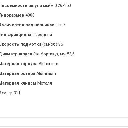
Лесоемкость шпули
мм/м 0,26-150
Типоразмер
4000
Количество подшипников
, шт 7
Тип фрикциона
Передний
Скорость подмотки
(cм/об) 85
Диаметр шпули
(по бортику), мм 53,6
Материал корпуса
Aluminium
Материал ротора
Aluminium
Материал клипсы
Металл
Вес
, гр 311