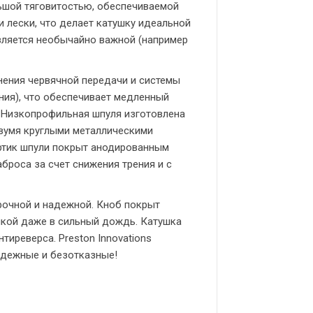
ьшой тяговитостью, обеспечиваемой
 лески, что делает катушку идеальной
является необычайно важной (например
нения червячной передачи и системы
ания), что обеспечивает медленный
 Низкопрофильная шпуля изготовлена
двумя круглыми металлическими
ртик шпули покрыт анодированным
броса за счет снижения трения и с
прочной и надежной. Кноб покрыт
шкой даже в сильный дождь. Катушка
иреверса. Preston Innovations
адежные и безотказные!