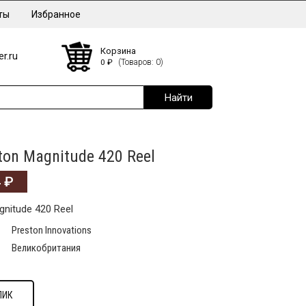
ты
Избранное
Корзина
r.ru
0
₽
(Товаров: 0)
ton Magnitude 420 Reel
4
₽
nitude 420 Reel
Preston Innovations
Великобритания
ЛИК