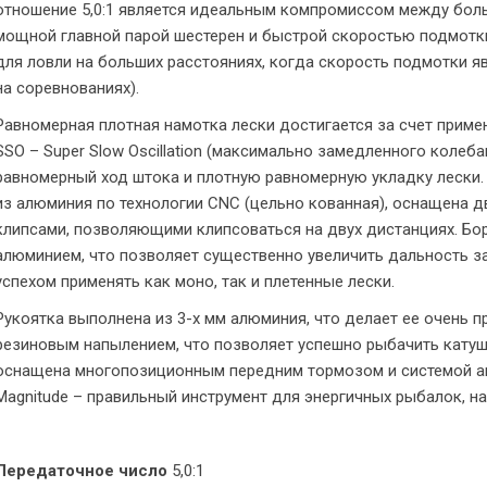
отношение 5,0:1 является идеальным компромиссом между бол
мощной главной парой шестерен и быстрой скоростью подмотки
для ловли на больших расстояниях, когда скорость подмотки 
на соревнованиях).
Равномерная плотная намотка лески достигается за счет приме
SSO – Super Slow Oscillation (максимально замедленного колеб
равномерный ход штока и плотную равномерную укладку лески.
из алюминия по технологии CNC (цельно кованная), оснащена 
клипсами, позволяющими клипсоваться на двух дистанциях. Бо
алюминием, что позволяет существенно увеличить дальность за
успехом применять как моно, так и плетенные лески.
Рукоятка выполнена из 3-х мм алюминия, что делает ее очень 
резиновым напылением, что позволяет успешно рыбачить кату
оснащена многопозиционным передним тормозом и системой ант
Magnitude – правильный инструмент для энергичных рыбалок, н
Передаточное число
5,0:1