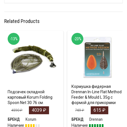
Related Products
-13%
-20%
Кормушка фидерная
Подсачек складной
Drennan In-Line Flat Method
карповый Korum Folding
Feeder & Mould L 35g с
Spoon Net 30 76 см.
формой для прикормки
4039
₽
615
₽
4590
₽
769
₽
Korum
Drennan
БРЕНД
БРЕНД
Наличие
Наличие