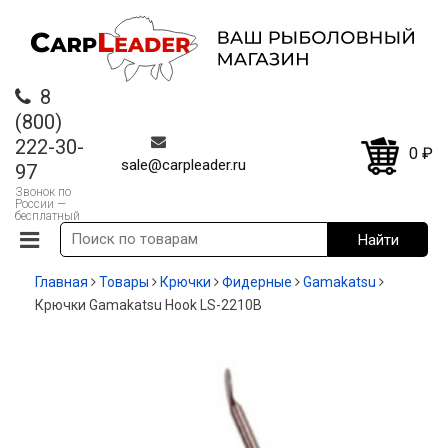
8
(800)
222-30-
0
₽
sale@carpleader.ru
97
Звонок по
России —
бесплатный
Главная
Товары
Крючки
Фидерные
Gamakatsu
Крючки Gamakatsu Hook LS-2210B