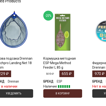
ted Products
-20%
ова подсакa Drennan
Кормушка методная
chpro Landing Net 18
ESP Mega Method
Фидерна
cm
Feeder L 85 g
Drennan 
229
₽
655
₽
970
₽
819
₽
Drennan
ESP
ЕНД
БРЕНД
БРЕНД
 в наличии
Наличие
Нет в н
УВЕДОМИТЬ
В КОРЗИНУ
У