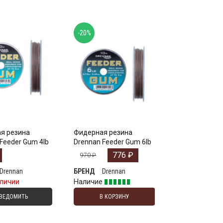
-20%
я резина
Фидерная резина
Feeder Gum 4lb
Drennan Feeder Gum 6lb
776
₽
970
₽
Drennan
Drennan
БРЕНД
аличии
Наличие
ВЕДОМИТЬ
В КОРЗИНУ