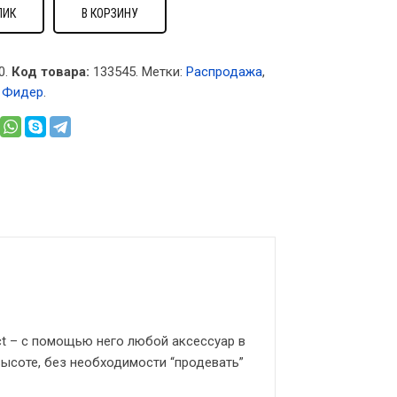
ЛИК
В КОРЗИНУ
0.
Код товара:
133545
.
Метки:
Распродажа
,
,
Фидер
.
ct – с помощью него любой аксессуар в
высоте, без необходимости “продевать”