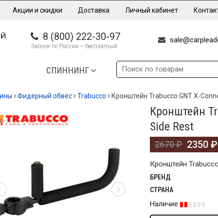
Акции и скидки
Доставка
Личный кабинет
Контак
8 (800) 222-30-97
sale@carpleade
Звонок по России — бесплатный
СПИННИНГ
дины
Фидерный обвес
Trabucco
Кронштейн Trabucco GNT X-Connec
Кронштейн Tr
%
Side Rest
2350
₽
2670
₽
Кронштейн Trabucco 
БРЕНД
СТРАНА
Наличие