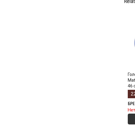
Rela
Гол
Mat
46 
2
БР
Нет