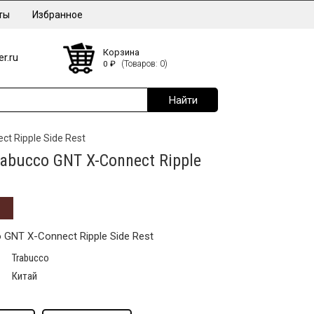
ты
Избранное
Корзина
r.ru
0
₽
(Товаров: 0)
t Ripple Side Rest
abucco GNT X-Connect Ripple
GNT X-Connect Ripple Side Rest
Trabucco
Китай