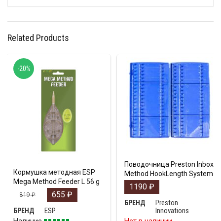
Related Products
-20%
Поводочница Preston Inbox
Кормушка методная ESP
Method HookLength System
Mega Method Feeder L 56 g
1190
₽
655
₽
819
₽
Preston
БРЕНД
ESP
Innovations
БРЕНД