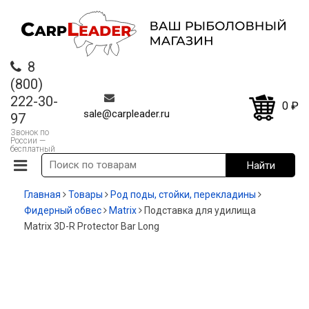
8
(800)
222-30-
0
₽
sale@carpleader.ru
97
Звонок по
России —
бесплатный
Главная
Товары
Род поды, стойки, перекладины
Фидерный обвес
Matrix
Подставка для удилища
Matrix 3D-R Protector Bar Long
-35%