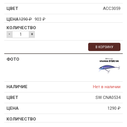
ACC3059
1290
₽
903
₽
-
+
В КОРЗИНУ
Нет в наличии
SW CNA0534
1290
₽