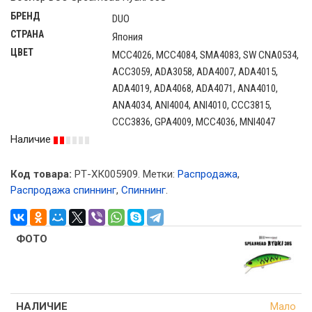
БРЕНД
DUO
СТРАНА
Япония
ЦВЕТ
MCC4026, MCC4084, SMA4083, SW CNA0534,
ACC3059, ADA3058, ADA4007, ADA4015,
ADA4019, ADA4068, ADA4071, ANA4010,
ANA4034, ANI4004, ANI4010, CCC3815,
CCC3836, GPA4009, MCC4036, MNI4047
Наличие
Код товара:
РТ-ХК005909
.
Метки:
Распродажа
,
Распродажа спиннинг
,
Спиннинг
.
Мало