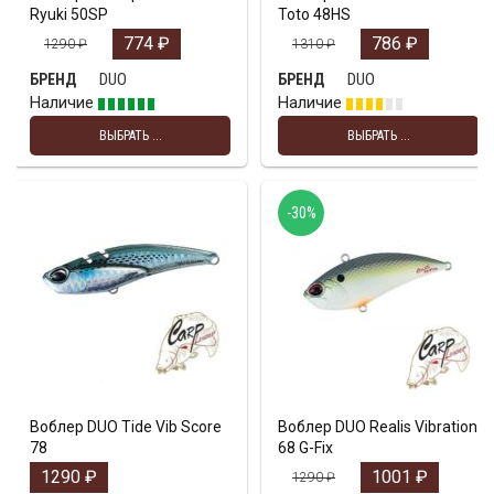
Ryuki 50SP
Toto 48HS
774
₽
786
₽
1290
₽
1310
₽
DUO
DUO
БРЕНД
БРЕНД
Наличие
Наличие
ВЫБРАТЬ ...
ВЫБРАТЬ ...
-30%
Воблер DUO Tide Vib Score
Воблер DUO Realis Vibration
78
68 G-Fix
1290
₽
1001
₽
1290
₽