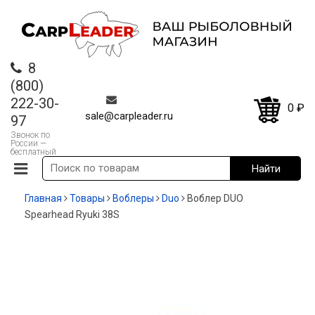
8
(800)
222-30-
0
₽
sale@carpleader.ru
97
Звонок по
России —
бесплатный
Главная
Товары
Воблеры
Duo
Воблер DUO
Spearhead Ryuki 38S
СКИДКА!