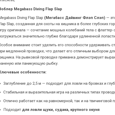
Воблер Megabass Diving Flap Slap
Megabass Diving Flap Slap
(Мегабасс Дайвинг Флэп Слэп)
— эт
Flap Slap, созданная для охоты на хищника в более глубоких г
игру оригинала — сочетание мощных колебаний тела с флаттер-
погружаться значительно глубже благодаря удлиненной лопасти
Особое внимание стоит уделить его способности удерживать с
при медленной проводке, что делает его отличным выбором дл
хищника. На рывковой проводке приманка демонстрирует выра
раненую или паникующую рыбку.
Ключевые особенности:
Заглубление до 2,5 м — подходит для ловли на бровках и глу
Стабильная и выразительная игра на различных типах провод
Отлично работает как на равномерной, так и на твичинговой 
Подходит
для ловли щуки, судака, крупного окуня