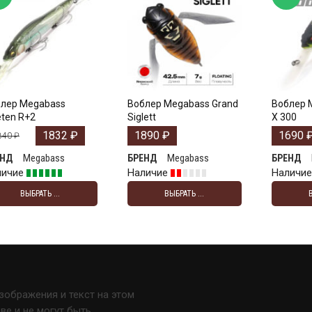
лер Megabass
Воблер Megabass Grand
Воблер 
ten R+2
Siglett
X 300
1832
₽
1890
₽
1690
840
₽
Megabass
Megabass
ЕНД
БРЕНД
БРЕНД
личие
Наличие
Наличи
ВЫБРАТЬ ...
ВЫБРАТЬ ...
изображения и текст на этом
е и не могут быть