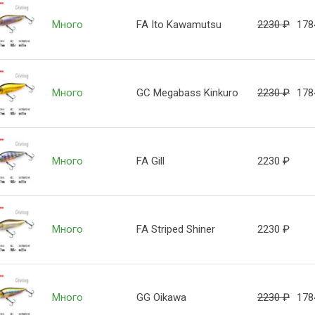
Много
FA Ito Kawamutsu
2230
₽
17
Много
GC Megabass Kinkuro
2230
₽
17
Много
FA Gill
2230
₽
Много
FA Striped Shiner
2230
₽
Много
GG Oikawa
2230
₽
17