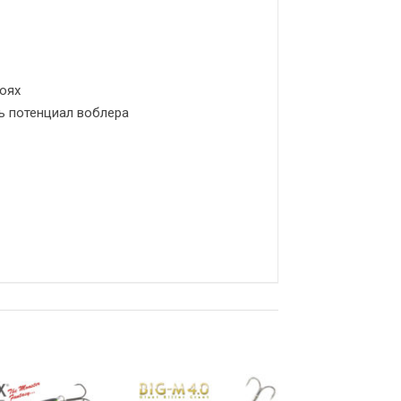
лоях
ь потенциал воблера