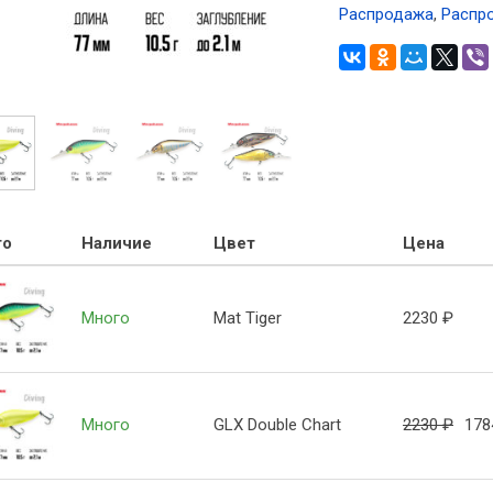
Распродажа
,
Распр
то
Наличие
Цвет
Цена
Много
Mat Tiger
2230
₽
Много
GLX Double Chart
2230
₽
17