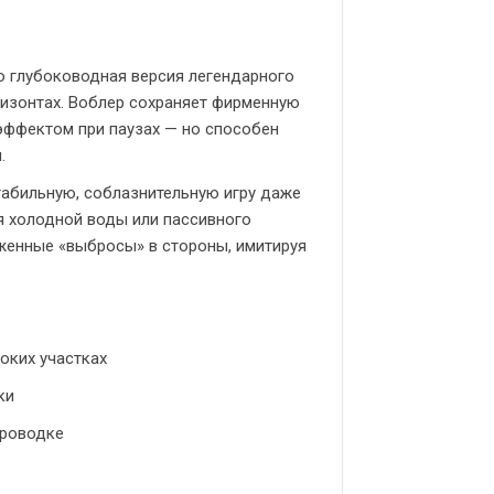
о глубоководная версия легендарного
оризонтах. Воблер сохраняет фирменную
эффектом при паузах — но способен
.
табильную, соблазнительную игру даже
я холодной воды или пассивного
женные «выбросы» в стороны, имитируя
боких участках
ки
проводке