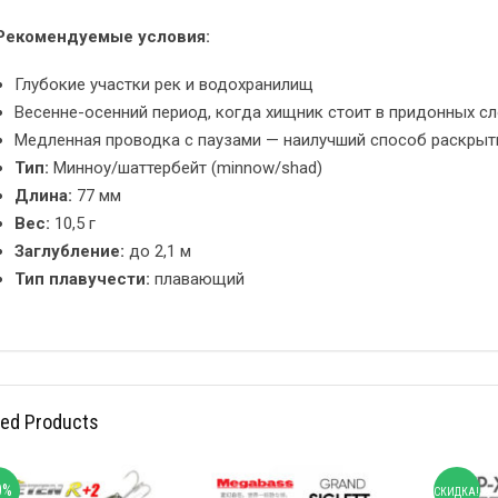
Рекомендуемые условия:
Глубокие участки рек и водохранилищ
Весенне-осенний период, когда хищник стоит в придонных с
Медленная проводка с паузами — наилучший способ раскрыт
Тип:
Минноу/шаттербейт (minnow/shad)
Длина:
77 мм
Вес:
10,5 г
Заглубление:
до 2,1 м
Тип плавучести:
плавающий
ted Products
0%
СКИДКА!