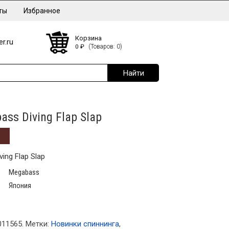
ты
Избранное
Корзина
r.ru
0
₽
(Товаров: 0)
ss Diving Flap Slap
ing Flap Slap
Megabass
Япония
011565
.
Метки:
Новинки спиннинга
,