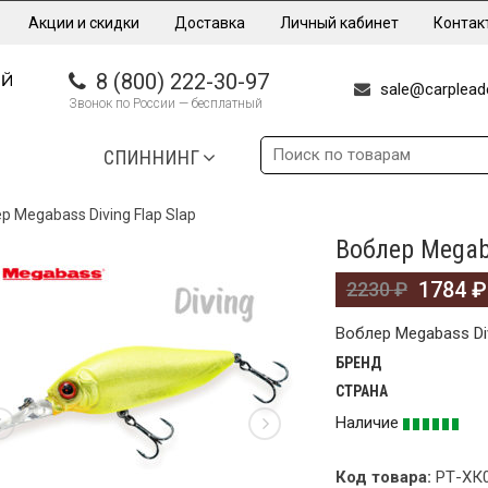
Акции и скидки
Доставка
Личный кабинет
Контак
8 (800) 222-30-97
sale@carpleade
Звонок по России — бесплатный
СПИННИНГ
р Megabass Diving Flap Slap
Воблер Megaba
А!
1784
₽
2230
₽
Воблер Megabass Div
БРЕНД
СТРАНА
Наличие
Код товара:
РТ-ХК