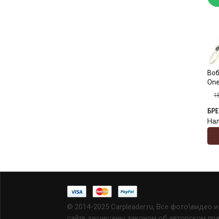
Воб
One
1
БР
На
© 2014-2025 Carpleader.ru, Все фото\видео 
сайте защищены законом об авторском прав