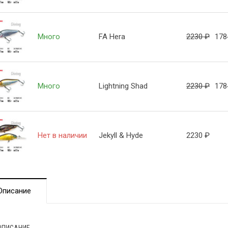
Много
FA Hera
2230
₽
17
Много
Lightning Shad
2230
₽
17
Нет в наличии
Jekyll & Hyde
2230
₽
Описание
ОПИСАНИЕ